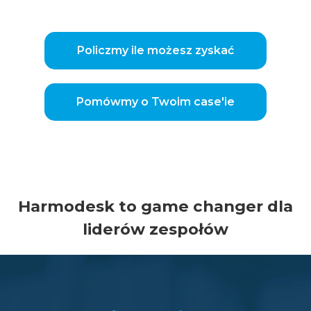
Policzmy ile możesz zyskać
Pomówmy o Twoim case'ie
Harmodesk to game changer dla
liderów zespołów