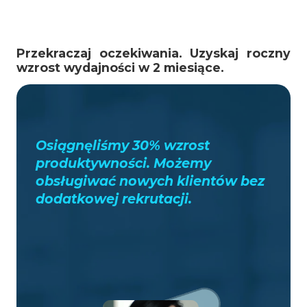
Przekraczaj oczekiwania. Uzyskaj roczny
wzrost wydajności w 2 miesiące.
Osiągnęliśmy 30% wzrost
produktywności. Możemy
obsługiwać nowych klientów bez
dodatkowej rekrutacji.