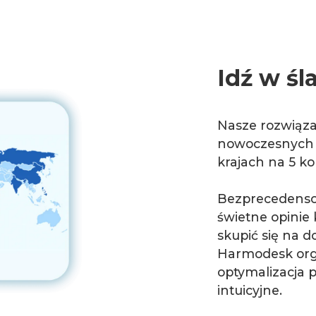
Idź w śl
Nasze rozwiąza
nowoczesnych u
krajach na 5 k
Bezprecedenso
świetne opinie 
skupić się na d
Harmodesk orga
optymalizacja p
intuicyjne.