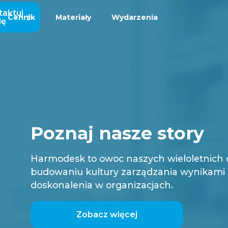
taktuj
Cennik
Materiały
Wydarzenia
ię
Poznaj nasze story
Harmodesk to owoc naszych wieloletnich
budowaniu kultury zarządzania wynikami i
doskonalenia w organizacjach.
Zobacz więcej