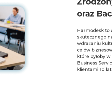
Zrodzo
oraz Bac
Harmodesk to o
skutecznego n
wdrażaniu kultu
celów biznesow
które byłoby w
Business Servic
klientami 10 l