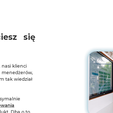
iesz się
asi klienci
od menedżerów,
ym tak wiedział
ksymalnie
owania
ukt. Dba o to