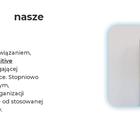
nasze
wiązaniem,
itive
gającej
ce. Stopniowo
nym,
anizacji
e od stosowanej
.