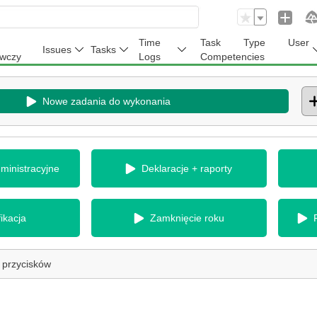
Time
Task Type User
Issues
Tasks
wczy
Logs
Competencies
Nowe zadania do wykonania
ministracyjne
Deklaracje + raporty
ikacja
Zamknięcie roku
 przycisków