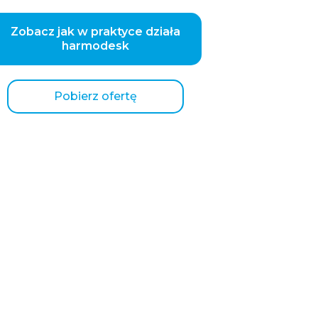
Dziennik pracy
Zobacz jak w praktyce działa
Panel kierownika
harmodesk
Ukryj menu
Pobierz ofertę