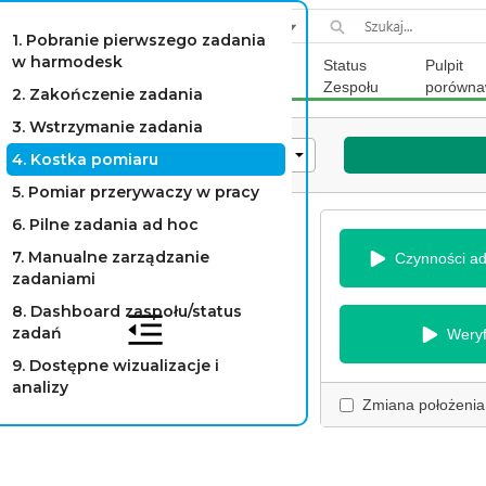
1. Pobranie pierwszego zadania
w harmodesk
Panel
Status
Pulpit
użytkownika
Zespołu
porówna
2. Zakończenie zadania
3. Wstrzymanie zadania
kowalski@bestbusinessservices.pl
4. Kostka pomiaru
5. Pomiar przerywaczy w pracy
6. Pilne zadania ad hoc
PPTeam
Change
7. Manualne zarządzanie
Czynności ad
zadaniami
ALL
Change
8. Dashboard zaspołu/status
Panel roboczy
zadań
Weryf
9. Dostępne wizualizacje i
Raporty
analizy
Zmiana położenia
Zadania wstrzymane
2
Lejek indywidualny
3